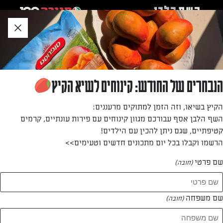
לג
אזור
וכן
חתון
חזרה לעמוד הבית
הנבחרים של החודש: קינוחים לשיא הקיץ
שלי מליקר
הקיץ בשיאו, וזה הזמן למתוקים מרעננים:
השף הלבן אסף עבורכם מגוון קינוחים עם פירות עונתיים, קרמים
—
קטיפתיים, שגם ניתן להכין עם הילדים!
הרשמו וקבלו בכל יום מתכונים חדשים וטעימים>>
שם פרטי
(חובה)
שלי מליקר
המתכונים של
שם משפחה
(חובה)
0 מתכונים