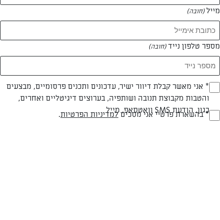
מייל
(חובה)
המאמרים של שלי מליקר
מספר טלפון נייד
(חובה)
0 מאמרים
Opt_I
* אני מאשר קבלת דיוור ישיר, עדכונים ותכנים פרסומיים, מבצעים
והטבות מקבוצת תנובה ושותפיה, בערוצים דיגיטליים ואחרים,
(חובה)
כגון, הודעת SMS וואטסאפ, מייל
RegulationsApprove
* בהשארת פרטיי אני מסכים
למדיניות הפרטיות
.
(חובה)
המתכונים הכי טעימים במקום אחד!
השף הלבן אסף עבורכם מתכונים חלומיים לחורף
מפנק! השאירו פרטים וקבלו מתכונים חדשים בכל
יום>>
צרפו אותי לניוזלטר