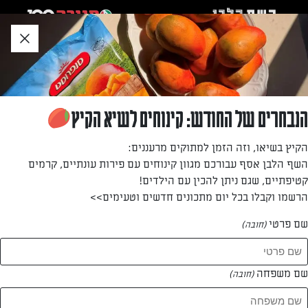
לג
אזור
וכן
חתון
חזרה לעמוד הבית
הנבחרים של החודש: קינוחים לשיא הקיץ
שלומי שלום
הקיץ בשיאו, וזה הזמן למתוקים מרעננים:
השף הלבן אסף עבורכם מגוון קינוחים עם פירות עונתיים, קרמים
—
קטיפתיים, שגם ניתן להכין עם הילדים!
הרשמו וקבלו בכל יום מתכונים חדשים וטעימים>>
שם פרטי
(חובה)
שלומי שלום
המתכונים של
שם משפחה
(חובה)
0 מתכונים