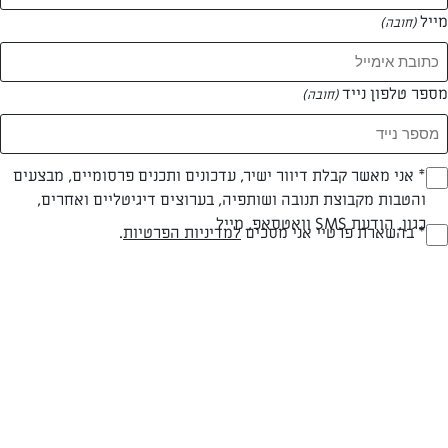
מייל
(חובה)
המאמרים של שלומי שלום
מספר טלפון נייד
(חובה)
0 מאמרים
Opt_I
* אני מאשר קבלת דיוור ישיר, עדכונים ותכנים פרסומיים, מבצעים
והטבות מקבוצת תנובה ושותפיה, בערוצים דיגיטליים ואחרים,
(חובה)
כגון, הודעת SMS וואטסאפ, מייל
RegulationsApprove
* בהשארת פרטיי אני מסכים
למדיניות הפרטיות
.
(חובה)
המתכונים הכי טעימים במקום אחד!
השף הלבן אסף עבורכם מתכונים חלומיים לחורף
מפנק! השאירו פרטים וקבלו מתכונים חדשים בכל
יום>>
צרפו אותי לניוזלטר