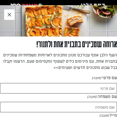
לג
אזור
וכן
חתון
חזרה לעמוד הבית
ארוחה שמכינים בתבנית אחת ולתנור!
שירן אמבום
השף הלבן אסף עבורכם מגוון מתכונים לארוחות משפחתיות שמכינים
בתבנית אחת, עם מינימום כלים לשטוף ומקסימום טעם. הרשמו וקבלו
—
בכל שבוע מתכונים חדשים וטעימים>>
שם פרטי
(חובה)
שירן אמבום
המתכונים של
שם משפחה
(חובה)
0 מתכונים
מייל
(חובה)