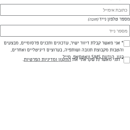
המאמרים של שירן אמבום
מספר טלפון נייד
(חובה)
0 מאמרים
* אני מאשר קבלת דיוור ישיר, עדכונים ותכנים פרסומיים, מבצעים
(חובה)
והטבות מקבוצת תנובה ושותפיה, בערוצים דיגיטליים ואחרים,
כגון, הודעת SMS וואטסאפ, מייל
* הנני מאשר/ת שקראתי את
התקנון ומדיניות הפרטיות
.
(חובה)
המתכונים הכי טעימים במקום אחד!
השף הלבן אסף עבורכם מתכונים חלומיים לחורף
מפנק! השאירו פרטים וקבלו מתכונים חדשים בכל
יום>>
צרפו אותי לניוזלטר