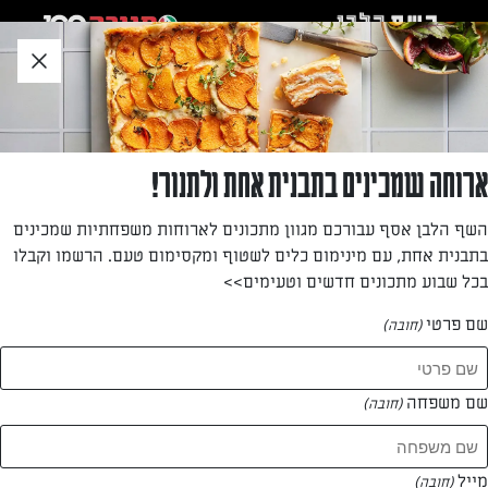
לג
אזור
וכן
חתון
חזרה לעמוד הבית
ארוחה שמכינים בתבנית אחת ולתנור!
שירה יצחק
השף הלבן אסף עבורכם מגוון מתכונים לארוחות משפחתיות שמכינים
בתבנית אחת, עם מינימום כלים לשטוף ומקסימום טעם. הרשמו וקבלו
—
בכל שבוע מתכונים חדשים וטעימים>>
שם פרטי
(חובה)
שירה יצחק
המתכונים של
שם משפחה
(חובה)
0 מתכונים
מייל
(חובה)