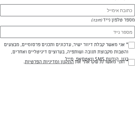
המאמרים של שירה יצחק
מספר טלפון נייד
(חובה)
0 מאמרים
* אני מאשר קבלת דיוור ישיר, עדכונים ותכנים פרסומיים, מבצעים
(חובה)
והטבות מקבוצת תנובה ושותפיה, בערוצים דיגיטליים ואחרים,
כגון, הודעת SMS וואטסאפ, מייל
* הנני מאשר/ת שקראתי את
התקנון ומדיניות הפרטיות
.
(חובה)
המתכונים הכי טעימים במקום אחד!
השף הלבן אסף עבורכם מתכונים חלומיים לחורף
מפנק! השאירו פרטים וקבלו מתכונים חדשים בכל
יום>>
צרפו אותי לניוזלטר