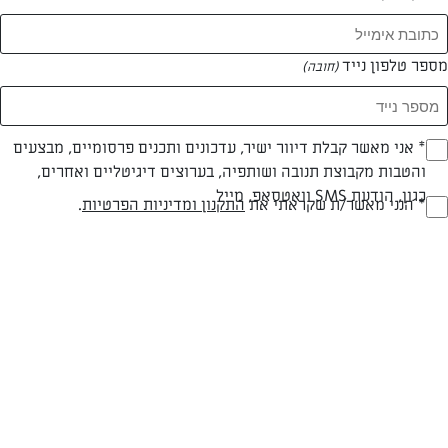
המאמרים של שגית בר-אור
מספר טלפון נייד
(חובה)
0 מאמרים
* אני מאשר קבלת דיוור ישיר, עדכונים ותכנים פרסומיים, מבצעים
(חובה)
והטבות מקבוצת תנובה ושותפיה, בערוצים דיגיטליים ואחרים,
כגון, הודעת SMS וואטסאפ, מייל
* הנני מאשר/ת שקראתי את
התקנון ומדיניות הפרטיות
.
(חובה)
המתכונים הכי טעימים במקום אחד!
השף הלבן אסף עבורכם מתכונים חלומיים לחורף
מפנק! השאירו פרטים וקבלו מתכונים חדשים בכל
יום>>
צרפו אותי לניוזלטר