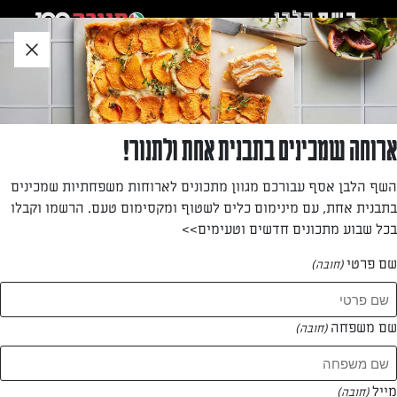
לג
אזור
וכן
חתון
חזרה לעמוד הבית
ארוחה שמכינים בתבנית אחת ולתנור!
שגית בר-אור
השף הלבן אסף עבורכם מגוון מתכונים לארוחות משפחתיות שמכינים
בתבנית אחת, עם מינימום כלים לשטוף ומקסימום טעם. הרשמו וקבלו
—
בכל שבוע מתכונים חדשים וטעימים>>
שם פרטי
(חובה)
שגית בר-אור
המתכונים של
שם משפחה
(חובה)
0 מתכונים
מייל
(חובה)