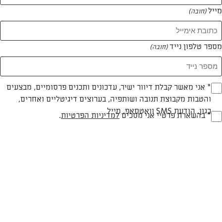
מייל
(חובה)
המאמרים של רינת יונתנוב
מספר טלפון נייד
(חובה)
0 מאמרים
Opt_I
* אני מאשר קבלת דיוור ישיר, עדכונים ותכנים פרסומיים, מבצעים
והטבות מקבוצת תנובה ושותפיה, בערוצים דיגיטליים ואחרים,
(חובה)
כגון, הודעת SMS וואטסאפ, מייל
RegulationsApprove
* בהשארת פרטיי אני מסכים
למדיניות הפרטיות
.
(חובה)
המתכונים הכי טעימים במקום אחד!
השף הלבן אסף עבורכם מתכונים חלומיים לחורף
מפנק! השאירו פרטים וקבלו מתכונים חדשים בכל
יום>>
צרפו אותי לניוזלטר