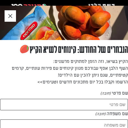
לג
אזור
וכן
חתון
חזרה לעמוד הבית
הנבחרים של החודש: קינוחים לשיא הקיץ
רינת יונתנוב
הקיץ בשיאו, וזה הזמן למתוקים מרעננים:
השף הלבן אסף עבורכם מגוון קינוחים עם פירות עונתיים, קרמים
—
קטיפתיים, שגם ניתן להכין עם הילדים!
הרשמו וקבלו בכל יום מתכונים חדשים וטעימים>>
שם פרטי
(חובה)
רינת יונתנוב
המתכונים של
שם משפחה
(חובה)
0 מתכונים