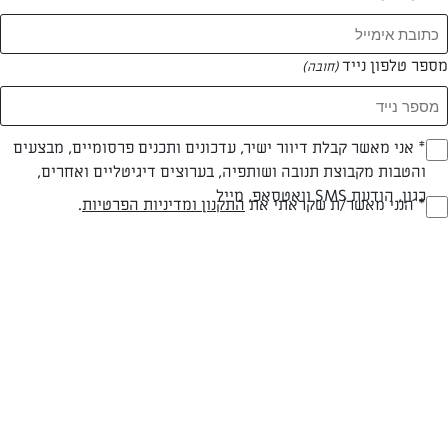
המאמרים של רחל שם טוב
מספר טלפון נייד
(חובה)
0 מאמרים
* אני מאשר קבלת דיוור ישיר, עדכונים ותכנים פרסומיים, מבצעים
(חובה)
והטבות מקבוצת תנובה ושותפיה, בערוצים דיגיטליים ואחרים,
כגון, הודעת SMS וואטסאפ, מייל
* הנני מאשר/ת שקראתי את
התקנון ומדיניות הפרטיות
.
(חובה)
המתכונים הכי טעימים במקום אחד!
השף הלבן אסף עבורכם מתכונים חלומיים לחורף
מפנק! השאירו פרטים וקבלו מתכונים חדשים בכל
יום>>
צרפו אותי לניוזלטר