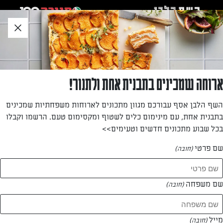
לג
אזור
וכן
חתון
חזרה לעמוד הבית
ארוחה שמכינים בתבנית אחת ולתנור!
רחל שם טוב
השף הלבן אסף עבורכם מגוון מתכונים לארוחות משפחתיות שמכינים
בתבנית אחת, עם מינימום כלים לשטוף ומקסימום טעם. הרשמו וקבלו
—
בכל שבוע מתכונים חדשים וטעימים>>
שם פרטי
(חובה)
רחל שם טוב
המתכונים של
שם משפחה
(חובה)
0 מתכונים
מייל
(חובה)