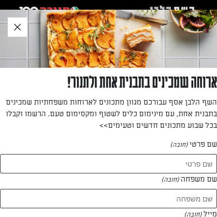
לג
אזור
וכן
חתון
חזרה לעמוד הבית
ארוחה שמכינים בתבנית אחת ולתנור!
רחל פריהן
השף הלבן אסף עבורכם מגוון מתכונים לארוחות משפחתיות שמכינים
בתבנית אחת, עם מינימום כלים לשטוף ומקסימום טעם. הרשמו וקבלו
—
בכל שבוע מתכונים חדשים וטעימים>>
שם פרטי
(חובה)
רחל פריהן
המתכונים של
שם משפחה
(חובה)
0 מתכונים
מייל
(חובה)