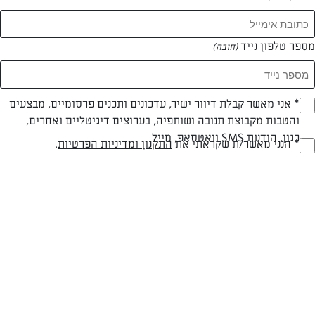
המאמרים של רחל פריהן
מספר טלפון נייד
(חובה)
0 מאמרים
* אני מאשר קבלת דיוור ישיר, עדכונים ותכנים פרסומיים, מבצעים
(חובה)
והטבות מקבוצת תנובה ושותפיה, בערוצים דיגיטליים ואחרים,
כגון, הודעת SMS וואטסאפ, מייל
* הנני מאשר/ת שקראתי את
התקנון ומדיניות הפרטיות
.
(חובה)
המתכונים הכי טעימים במקום אחד!
השף הלבן אסף עבורכם מתכונים חלומיים לחורף
מפנק! השאירו פרטים וקבלו מתכונים חדשים בכל
יום>>
צרפו אותי לניוזלטר