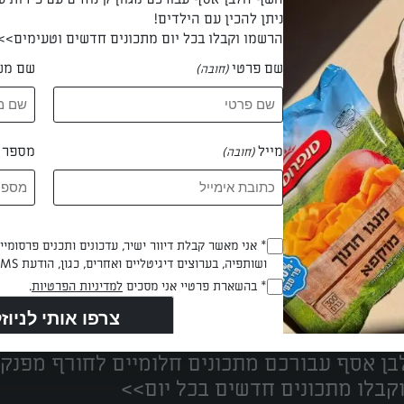
ניתן להכין עם הילדים!
הרשמו וקבלו בכל יום מתכונים חדשים וטעימים>>
שם פרטי
שם מש
(חובה)
 רחל דסקלו
מייל
מספר ט
(חובה)
Opt_In
* אני מאשר קבלת דיוור ישיר, עדכונים ותכנים פרסומי
ושותפיה, בערוצים דיגיטליים ואחרים, כגון, הודעת SMS וואטסאפ, מייל
(חובה)
נים הכי טעימים במקום אחד!
RegulationsApproved
* בהשארת פרטיי אני מסכים
למדיניות הפרטיות
.
(חובה)
ן אסף עבורכם מתכונים חלומיים לחורף מפנק!
קבלו מתכונים חדשים בכל יום>>