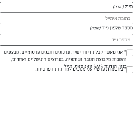
מייל
(חובה)
המאמרים של רותם ישראלי
מספר טלפון נייד
(חובה)
0 מאמרים
Opt_I
* אני מאשר קבלת דיוור ישיר, עדכונים ותכנים פרסומיים, מבצעים
והטבות מקבוצת תנובה ושותפיה, בערוצים דיגיטליים ואחרים,
(חובה)
כגון, הודעת SMS וואטסאפ, מייל
RegulationsApprove
* בהשארת פרטיי אני מסכים
למדיניות הפרטיות
.
(חובה)
המתכונים הכי טעימים במקום אחד!
השף הלבן אסף עבורכם מתכונים חלומיים לחורף
מפנק! השאירו פרטים וקבלו מתכונים חדשים בכל
יום>>
צרפו אותי לניוזלטר