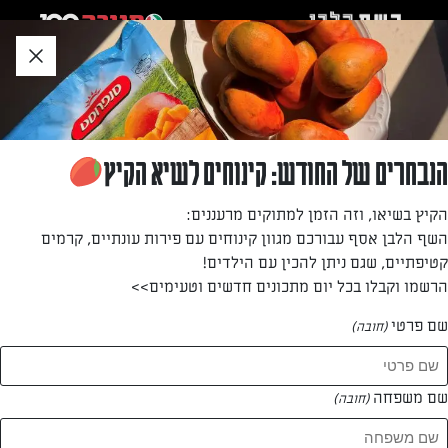
לג
אזור
וכן
חתון
חזרה לעמוד הבית
הנבחרים של החודש: קינוחים לשיא הקיץ
רותם ישראלי
הקיץ בשיאו, וזה הזמן למתוקים מרעננים:
השף הלבן אסף עבורכם מגוון קינוחים עם פירות עונתיים, קרמים
—
קטיפתיים, שגם ניתן להכין עם הילדים!
הרשמו וקבלו בכל יום מתכונים חדשים וטעימים>>
שם פרטי
(חובה)
רותם ישראלי
המתכונים של
שם משפחה
(חובה)
0 מתכונים