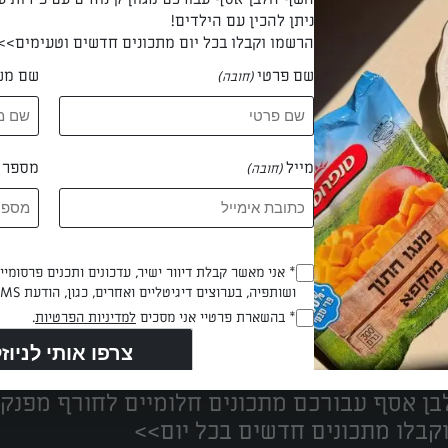
ניתן להכין עם הילדים!
הרשמו וקבלו בכל יום מתכונים חדשים וטעימים>>
שם פרטי
שם מש
(חובה)
 רונית בנישי
מייל
מספר ט
(חובה)
Opt_In
* אני מאשר קבלת דיוור ישיר, עדכונים ותכנים פרסומי
ושותפיה, בערוצים דיגיטליים ואחרים, כגון, הודעת SMS וואטסאפ, מייל
(חובה)
נים הכי טעימים במקום אחד!
RegulationsApproved
* בהשארת פרטיי אני מסכים
למדיניות הפרטיות
.
(חובה)
ן אסף עבורכם מתכונים חלומיים לחורף מפנק!
קבלו מתכונים חדשים בכל יום>>