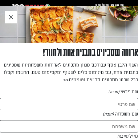
לג
אזור
וכן
חתון
חזרה לעמוד הבית
ארוחה שמכינים בתבנית אחת ולתנור!
רומי גן
השף הלבן אסף עבורכם מגוון מתכונים לארוחות משפחתיות שמכינים
בתבנית אחת, עם מינימום כלים לשטוף ומקסימום טעם. הרשמו וקבלו
—
בכל שבוע מתכונים חדשים וטעימים>>
שם פרטי
(חובה)
רומי גן
המתכונים של
שם משפחה
(חובה)
0 מתכונים
מייל
(חובה)