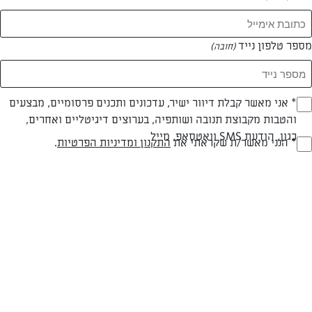
המאמרים של רומי גן
מספר טלפון נייד
(חובה)
0 מאמרים
* אני מאשר קבלת דיוור ישיר, עדכונים ותכנים פרסומיים, מבצעים
(חובה)
והטבות מקבוצת תנובה ושותפיה, בערוצים דיגיטליים ואחרים,
כגון, הודעת SMS וואטסאפ, מייל
* הנני מאשר/ת שקראתי את
התקנון ומדיניות הפרטיות
.
(חובה)
המתכונים הכי טעימים במקום אחד!
השף הלבן אסף עבורכם מתכונים חלומיים לחורף
מפנק! השאירו פרטים וקבלו מתכונים חדשים בכל
יום>>
צרפו אותי לניוזלטר