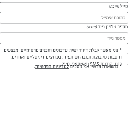
מייל
(חובה)
המאמרים של רויטל עוזיאל
מספר טלפון נייד
(חובה)
0 מאמרים
Opt_I
* אני מאשר קבלת דיוור ישיר, עדכונים ותכנים פרסומיים, מבצעים
והטבות מקבוצת תנובה ושותפיה, בערוצים דיגיטליים ואחרים,
(חובה)
כגון, הודעת SMS וואטסאפ, מייל
RegulationsApprove
* בהשארת פרטיי אני מסכים
למדיניות הפרטיות
.
(חובה)
המתכונים הכי טעימים במקום אחד!
השף הלבן אסף עבורכם מתכונים חלומיים לחורף
מפנק! השאירו פרטים וקבלו מתכונים חדשים בכל
יום>>
צרפו אותי לניוזלטר