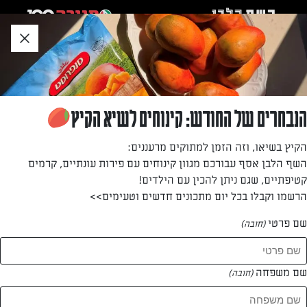
לג
אזור
וכן
חתון
חזרה לעמוד הבית
הנבחרים של החודש: קינוחים לשיא הקיץ
רויטל עוזיאל
הקיץ בשיאו, וזה הזמן למתוקים מרעננים:
השף הלבן אסף עבורכם מגוון קינוחים עם פירות עונתיים, קרמים
—
קטיפתיים, שגם ניתן להכין עם הילדים!
הרשמו וקבלו בכל יום מתכונים חדשים וטעימים>>
שם פרטי
(חובה)
רויטל עוזיאל
המתכונים של
שם משפחה
(חובה)
0 מתכונים