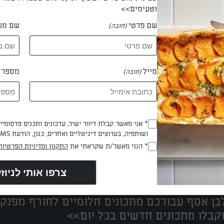
וטעימים>>
שם פרטי
שם מש
(חובה)
 רויטל יודקוביץ
מייל
מספר ט
(חובה)
* אני מאשר קבלת דיוור ישיר, עדכונים ותכנים פרסומי
(חובה)
ושותפיה, בערוצים דיגיטליים ואחרים, כגון, הודעת SMS וואטסאפ, מייל
* הנני מאשר/ת שקראתי את
התקנון ומדיניות הפרטיות
(חובה)
נים הכי טעימים במקום אחד!
ן אסף עבורכם מתכונים חלומיים לחורף מפנק!
קבלו מתכונים חדשים בכל יום>>