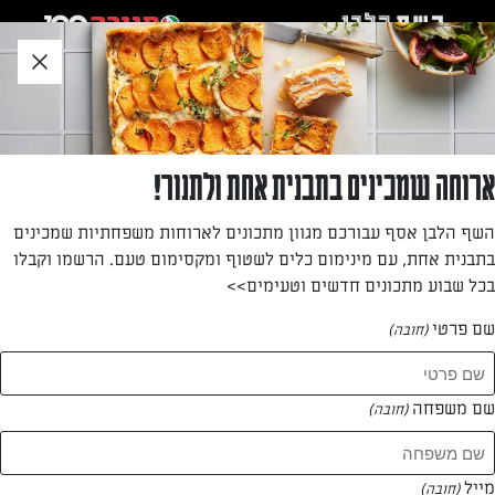
לג
אזור
וכן
חתון
חזרה לעמוד הבית
ארוחה שמכינים בתבנית אחת ולתנור!
רבקה לב
השף הלבן אסף עבורכם מגוון מתכונים לארוחות משפחתיות שמכינים
בתבנית אחת, עם מינימום כלים לשטוף ומקסימום טעם. הרשמו וקבלו
—
בכל שבוע מתכונים חדשים וטעימים>>
שם פרטי
(חובה)
רבקה לב
המתכונים של
שם משפחה
(חובה)
0 מתכונים
מייל
(חובה)