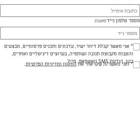
המאמרים של רבקה לב
מספר טלפון נייד
(חובה)
0 מאמרים
* אני מאשר קבלת דיוור ישיר, עדכונים ותכנים פרסומיים, מבצעים
(חובה)
והטבות מקבוצת תנובה ושותפיה, בערוצים דיגיטליים ואחרים,
כגון, הודעת SMS וואטסאפ, מייל
* הנני מאשר/ת שקראתי את
התקנון ומדיניות הפרטיות
.
(חובה)
המתכונים הכי טעימים במקום אחד!
השף הלבן אסף עבורכם מתכונים חלומיים לחורף
מפנק! השאירו פרטים וקבלו מתכונים חדשים בכל
יום>>
צרפו אותי לניוזלטר