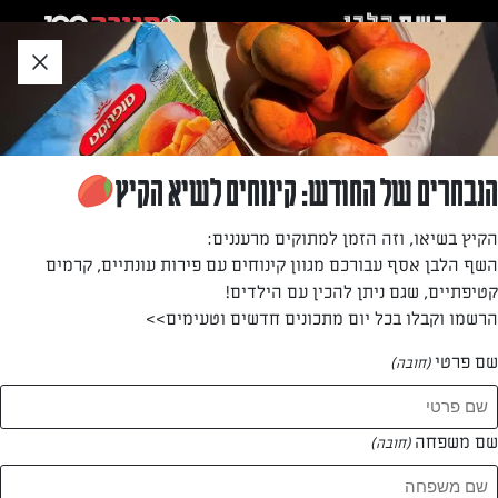
לג
אזור
וכן
חתון
חזרה לעמוד הבית
הנבחרים של החודש: קינוחים לשיא הקיץ
קלברס אלה
הקיץ בשיאו, וזה הזמן למתוקים מרעננים:
השף הלבן אסף עבורכם מגוון קינוחים עם פירות עונתיים, קרמים
—
קטיפתיים, שגם ניתן להכין עם הילדים!
הרשמו וקבלו בכל יום מתכונים חדשים וטעימים>>
שם פרטי
(חובה)
קלברס אלה
המתכונים של
שם משפחה
(חובה)
0 מתכונים