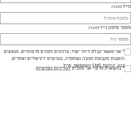
מייל
(חובה)
המאמרים של קלברס אלה
מספר טלפון נייד
(חובה)
0 מאמרים
Opt_I
* אני מאשר קבלת דיוור ישיר, עדכונים ותכנים פרסומיים, מבצעים
והטבות מקבוצת תנובה ושותפיה, בערוצים דיגיטליים ואחרים,
(חובה)
כגון, הודעת SMS וואטסאפ, מייל
RegulationsApprove
* בהשארת פרטיי אני מסכים
למדיניות הפרטיות
.
(חובה)
המתכונים הכי טעימים במקום אחד!
השף הלבן אסף עבורכם מתכונים חלומיים לחורף
מפנק! השאירו פרטים וקבלו מתכונים חדשים בכל
יום>>
צרפו אותי לניוזלטר