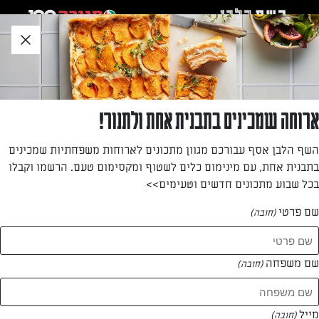
לג
אזור
וכן
חתון
חזרה לעמוד הבית
ארוחה שמכינים בתבנית אחת ולתנור!
קארין פיכלר-אדרי
השף הלבן אסף עבורכם מגוון מתכונים לארוחות משפחתיות שמכינים
בתבנית אחת, עם מינימום כלים לשטוף ומקסימום טעם. הרשמו וקבלו
—
בכל שבוע מתכונים חדשים וטעימים>>
שם פרטי
(חובה)
קארין פיכלר-אדרי
המתכונים של
שם משפחה
(חובה)
0 מתכונים
מייל
(חובה)