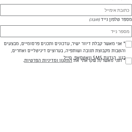
המאמרים של קארין פיכלר-אדרי
מספר טלפון נייד
(חובה)
0 מאמרים
* אני מאשר קבלת דיוור ישיר, עדכונים ותכנים פרסומיים, מבצעים
(חובה)
והטבות מקבוצת תנובה ושותפיה, בערוצים דיגיטליים ואחרים,
כגון, הודעת SMS וואטסאפ, מייל
* הנני מאשר/ת שקראתי את
התקנון ומדיניות הפרטיות
.
(חובה)
המתכונים הכי טעימים במקום אחד!
השף הלבן אסף עבורכם מתכונים חלומיים לחורף
מפנק! השאירו פרטים וקבלו מתכונים חדשים בכל
יום>>
צרפו אותי לניוזלטר