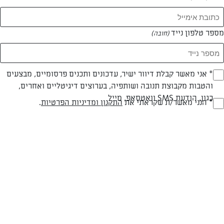
המאמרים של קארין אטיה
מספר טלפון נייד
(חובה)
0 מאמרים
* אני מאשר קבלת דיוור ישיר, עדכונים ותכנים פרסומיים, מבצעים
(חובה)
והטבות מקבוצת תנובה ושותפיה, בערוצים דיגיטליים ואחרים,
כגון, הודעת SMS וואטסאפ, מייל
* הנני מאשר/ת שקראתי את
התקנון ומדיניות הפרטיות
.
(חובה)
המתכונים הכי טעימים במקום אחד!
השף הלבן אסף עבורכם מתכונים חלומיים לחורף
מפנק! השאירו פרטים וקבלו מתכונים חדשים בכל
יום>>
צרפו אותי לניוזלטר