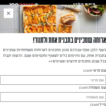
לג
אזור
וכן
חתון
חזרה לעמוד הבית
ארוחה שמכינים בתבנית אחת ולתנור!
קארין אטיה
השף הלבן אסף עבורכם מגוון מתכונים לארוחות משפחתיות שמכינים
בתבנית אחת, עם מינימום כלים לשטוף ומקסימום טעם. הרשמו וקבלו
—
בכל שבוע מתכונים חדשים וטעימים>>
שם פרטי
(חובה)
קארין אטיה
המתכונים של
שם משפחה
(חובה)
0 מתכונים
מייל
(חובה)