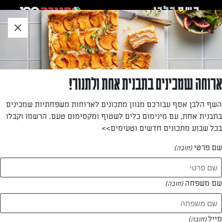
לג
אזור
וכן
חתון
חזרה לעמוד הבית
ארוחה שמכינים בתבנית אחת ולתנור!
פרי שטרן
השף הלבן אסף עבורכם מגוון מתכונים לארוחות משפחתיות שמכינים
בתבנית אחת, עם מינימום כלים לשטוף ומקסימום טעם. הרשמו וקבלו
—
בכל שבוע מתכונים חדשים וטעימים>>
שם פרטי
(חובה)
פרי שטרן
המתכונים של
שם משפחה
(חובה)
1 מתכונים
מייל
(חובה)