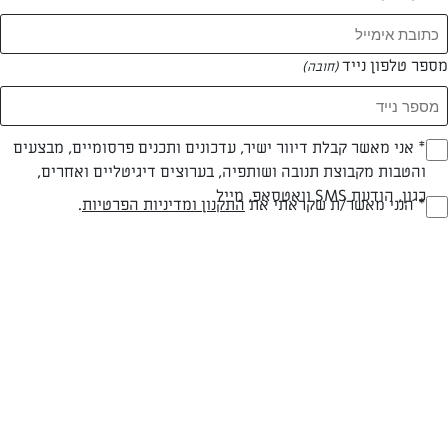
מספר טלפון נייד
(חובה)
* אני מאשר קבלת דיוור ישיר, עדכונים ותכנים פרסומיים, מבצעים
(חובה)
והטבות מקבוצת תנובה ושותפיה, בערוצים דיגיטליים ואחרים,
כגון, הודעת SMS וואטסאפ, מייל
* הנני מאשר/ת שקראתי את
התקנון ומדיניות הפרטיות
.
(חובה)
לביבות פטריות
לביבות פטריות ובצל שמתאימות לחג ובכלל
המאמרים של פרי שטרן
0 מאמרים