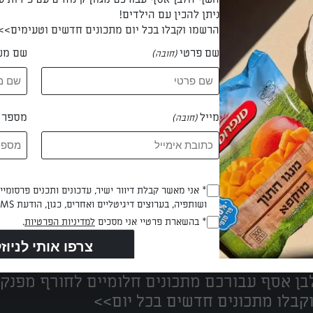
ניתן להכין עם הילדים!
הרשמו וקבלו בכל יום מתכונים חדשים וטעימים>>
שם פרטי
שם מש
(חובה)
 ענת תפילין
מייל
מספר ט
(חובה)
Opt_In
* אני מאשר קבלת דיוור ישיר, עדכונים ותכנים פרסומי
ושותפיה, בערוצים דיגיטליים ואחרים, כגון, הודעת SMS וואטסאפ, מייל
(חובה)
נים הכי טעימים במקום אחד!
RegulationsApproved
* בהשארת פרטיי אני מסכים
למדיניות הפרטיות
.
(חובה)
ן אסף עבורכם מתכונים חלומיים לחורף מפנק!
קבלו מתכונים חדשים בכל יום>>