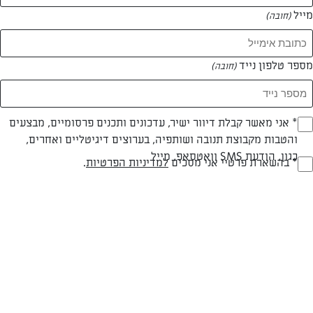
מייל
(חובה)
המאמרים של עינב ברוכים
מספר טלפון נייד
(חובה)
0 מאמרים
Opt_I
* אני מאשר קבלת דיוור ישיר, עדכונים ותכנים פרסומיים, מבצעים
והטבות מקבוצת תנובה ושותפיה, בערוצים דיגיטליים ואחרים,
(חובה)
כגון, הודעת SMS וואטסאפ, מייל
RegulationsApprove
* בהשארת פרטיי אני מסכים
למדיניות הפרטיות
.
(חובה)
המתכונים הכי טעימים במקום אחד!
השף הלבן אסף עבורכם מתכונים חלומיים לחורף
מפנק! השאירו פרטים וקבלו מתכונים חדשים בכל
יום>>
צרפו אותי לניוזלטר