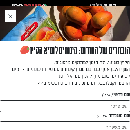
לג
אזור
וכן
חתון
חזרה לעמוד הבית
הנבחרים של החודש: קינוחים לשיא הקיץ
עינב ברוכים
הקיץ בשיאו, וזה הזמן למתוקים מרעננים:
השף הלבן אסף עבורכם מגוון קינוחים עם פירות עונתיים, קרמים
—
קטיפתיים, שגם ניתן להכין עם הילדים!
הרשמו וקבלו בכל יום מתכונים חדשים וטעימים>>
שם פרטי
(חובה)
עינב ברוכים
המתכונים של
שם משפחה
(חובה)
0 מתכונים