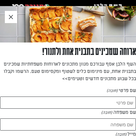
לג
אזור
וכן
חתון
חזרה לעמוד הבית
ארוחה שמכינים בתבנית אחת ולתנור!
עדי שואף
השף הלבן אסף עבורכם מגוון מתכונים לארוחות משפחתיות שמכינים
בתבנית אחת, עם מינימום כלים לשטוף ומקסימום טעם. הרשמו וקבלו
—
בכל שבוע מתכונים חדשים וטעימים>>
שם פרטי
(חובה)
עדי שואף
המתכונים של
שם משפחה
(חובה)
0 מתכונים
מייל
(חובה)