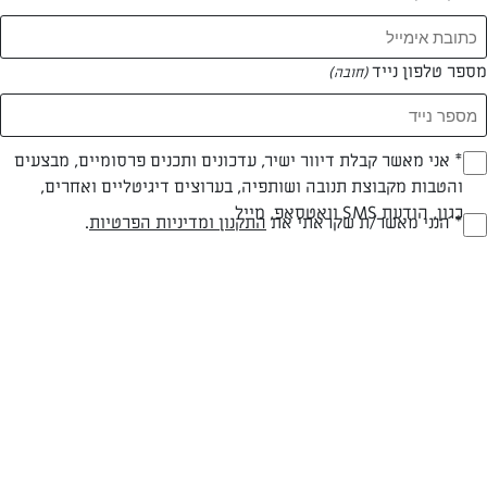
המאמרים של עדי שואף
מספר טלפון נייד
(חובה)
0 מאמרים
* אני מאשר קבלת דיוור ישיר, עדכונים ותכנים פרסומיים, מבצעים
(חובה)
והטבות מקבוצת תנובה ושותפיה, בערוצים דיגיטליים ואחרים,
כגון, הודעת SMS וואטסאפ, מייל
* הנני מאשר/ת שקראתי את
התקנון ומדיניות הפרטיות
.
(חובה)
המתכונים הכי טעימים במקום אחד!
השף הלבן אסף עבורכם מתכונים חלומיים לחורף
מפנק! השאירו פרטים וקבלו מתכונים חדשים בכל
יום>>
צרפו אותי לניוזלטר