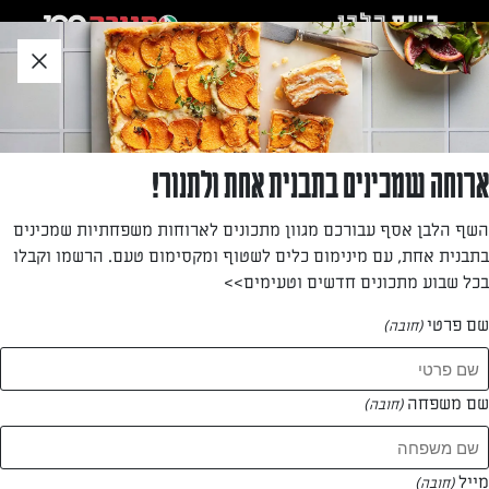
לג
אזור
וכן
חתון
חזרה לעמוד הבית
ארוחה שמכינים בתבנית אחת ולתנור!
סנדרה דנינו
השף הלבן אסף עבורכם מגוון מתכונים לארוחות משפחתיות שמכינים
בתבנית אחת, עם מינימום כלים לשטוף ומקסימום טעם. הרשמו וקבלו
—
בכל שבוע מתכונים חדשים וטעימים>>
שם פרטי
(חובה)
סנדרה דנינו
המתכונים של
שם משפחה
(חובה)
0 מתכונים
מייל
(חובה)