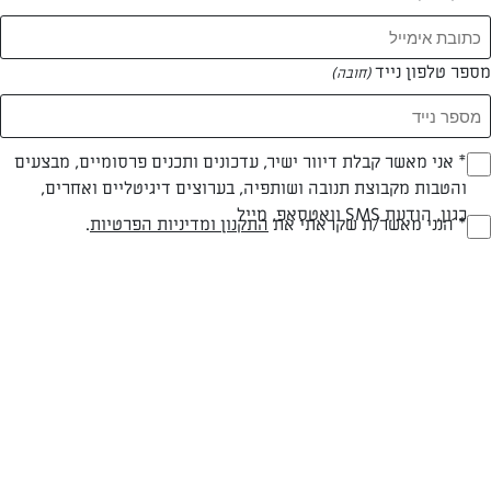
המאמרים של סנדרה דנינו
מספר טלפון נייד
(חובה)
0 מאמרים
* אני מאשר קבלת דיוור ישיר, עדכונים ותכנים פרסומיים, מבצעים
(חובה)
והטבות מקבוצת תנובה ושותפיה, בערוצים דיגיטליים ואחרים,
כגון, הודעת SMS וואטסאפ, מייל
* הנני מאשר/ת שקראתי את
התקנון ומדיניות הפרטיות
.
(חובה)
המתכונים הכי טעימים במקום אחד!
השף הלבן אסף עבורכם מתכונים חלומיים לחורף
מפנק! השאירו פרטים וקבלו מתכונים חדשים בכל
יום>>
צרפו אותי לניוזלטר