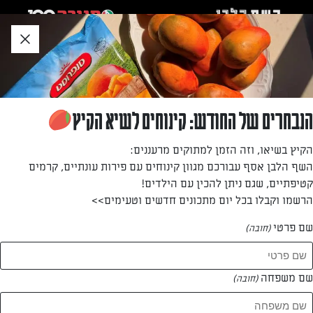
לג
אזור
וכן
חתון
חזרה לעמוד הבית
הנבחרים של החודש: קינוחים לשיא הקיץ
נעמי דימנט
הקיץ בשיאו, וזה הזמן למתוקים מרעננים:
השף הלבן אסף עבורכם מגוון קינוחים עם פירות עונתיים, קרמים
—
קטיפתיים, שגם ניתן להכין עם הילדים!
הרשמו וקבלו בכל יום מתכונים חדשים וטעימים>>
שם פרטי
(חובה)
נעמי דימנט
המתכונים של
שם משפחה
(חובה)
0 מתכונים