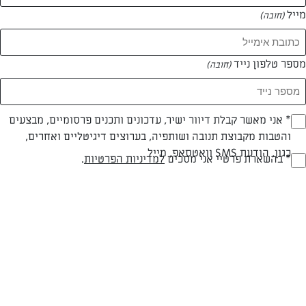
מייל
(חובה)
המאמרים של נעמי דימנט
מספר טלפון נייד
(חובה)
0 מאמרים
Opt_I
* אני מאשר קבלת דיוור ישיר, עדכונים ותכנים פרסומיים, מבצעים
והטבות מקבוצת תנובה ושותפיה, בערוצים דיגיטליים ואחרים,
(חובה)
כגון, הודעת SMS וואטסאפ, מייל
RegulationsApprove
* בהשארת פרטיי אני מסכים
למדיניות הפרטיות
.
(חובה)
המתכונים הכי טעימים במקום אחד!
השף הלבן אסף עבורכם מתכונים חלומיים לחורף
מפנק! השאירו פרטים וקבלו מתכונים חדשים בכל
יום>>
צרפו אותי לניוזלטר