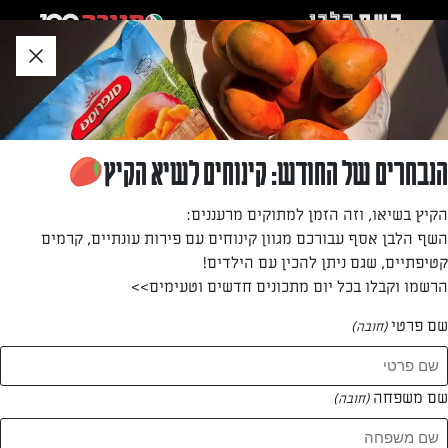
לג
אזור
וכן
חתון
חזרה לעמוד הבית
הנבחרים של החודש: קינוחים לשיא הקיץ
נטע קובץ
הקיץ בשיאו, וזה הזמן למתוקים מרעננים:
השף הלבן אסף עבורכם מגוון קינוחים עם פירות עונתיים, קרמים
—
קטיפתיים, שגם ניתן להכין עם הילדים!
הרשמו וקבלו בכל יום מתכונים חדשים וטעימים>>
שם פרטי
(חובה)
נטע קובץ
המתכונים של
שם משפחה
(חובה)
0 מתכונים