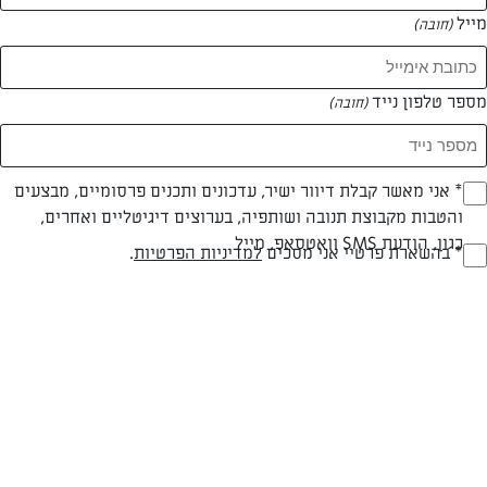
מייל
(חובה)
המאמרים של נטע קובץ
מספר טלפון נייד
(חובה)
0 מאמרים
Opt_I
* אני מאשר קבלת דיוור ישיר, עדכונים ותכנים פרסומיים, מבצעים
והטבות מקבוצת תנובה ושותפיה, בערוצים דיגיטליים ואחרים,
(חובה)
כגון, הודעת SMS וואטסאפ, מייל
RegulationsApprove
* בהשארת פרטיי אני מסכים
למדיניות הפרטיות
.
(חובה)
המתכונים הכי טעימים במקום אחד!
השף הלבן אסף עבורכם מתכונים חלומיים לחורף
מפנק! השאירו פרטים וקבלו מתכונים חדשים בכל
יום>>
צרפו אותי לניוזלטר