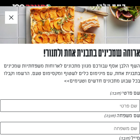
לג
אזור
וכן
חתון
חזרה לעמוד הבית
ארוחה שמכינים בתבנית אחת ולתנור!
נטע ללוש
השף הלבן אסף עבורכם מגוון מתכונים לארוחות משפחתיות שמכינים
בתבנית אחת, עם מינימום כלים לשטוף ומקסימום טעם. הרשמו וקבלו
—
בכל שבוע מתכונים חדשים וטעימים>>
שם פרטי
(חובה)
נטע ללוש
המתכונים של
שם משפחה
(חובה)
0 מתכונים
מייל
(חובה)