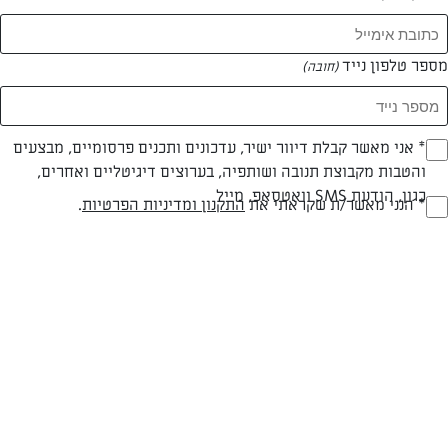
המאמרים של נטע ללוש
מספר טלפון נייד
(חובה)
0 מאמרים
* אני מאשר קבלת דיוור ישיר, עדכונים ותכנים פרסומיים, מבצעים
(חובה)
והטבות מקבוצת תנובה ושותפיה, בערוצים דיגיטליים ואחרים,
כגון, הודעת SMS וואטסאפ, מייל
* הנני מאשר/ת שקראתי את
התקנון ומדיניות הפרטיות
.
(חובה)
המתכונים הכי טעימים במקום אחד!
השף הלבן אסף עבורכם מתכונים חלומיים לחורף
מפנק! השאירו פרטים וקבלו מתכונים חדשים בכל
יום>>
צרפו אותי לניוזלטר