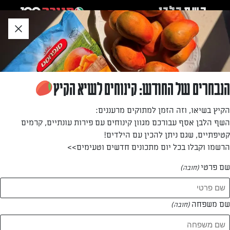
לג
אזור
וכן
חתון
חזרה לעמוד הבית
הנבחרים של החודש: קינוחים לשיא הקיץ
נטלי קריאף
הקיץ בשיאו, וזה הזמן למתוקים מרעננים:
השף הלבן אסף עבורכם מגוון קינוחים עם פירות עונתיים, קרמים
—
קטיפתיים, שגם ניתן להכין עם הילדים!
הרשמו וקבלו בכל יום מתכונים חדשים וטעימים>>
שם פרטי
(חובה)
נטלי קריאף
המתכונים של
שם משפחה
(חובה)
0 מתכונים