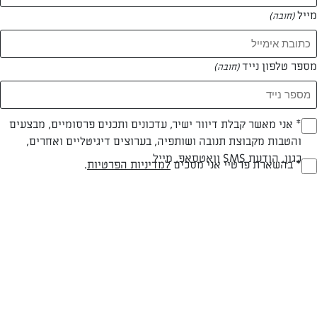
מייל
(חובה)
המאמרים של נטלי קריאף
מספר טלפון נייד
(חובה)
0 מאמרים
Opt_I
* אני מאשר קבלת דיוור ישיר, עדכונים ותכנים פרסומיים, מבצעים
והטבות מקבוצת תנובה ושותפיה, בערוצים דיגיטליים ואחרים,
(חובה)
כגון, הודעת SMS וואטסאפ, מייל
RegulationsApprove
* בהשארת פרטיי אני מסכים
למדיניות הפרטיות
.
(חובה)
המתכונים הכי טעימים במקום אחד!
השף הלבן אסף עבורכם מתכונים חלומיים לחורף
מפנק! השאירו פרטים וקבלו מתכונים חדשים בכל
יום>>
צרפו אותי לניוזלטר