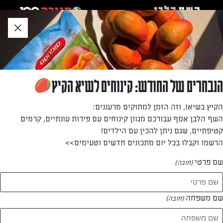
לג
אזור
וכן
חתון
חזרה לעמוד הבית
הנבחרים של החודש: קינוחים לשיא הקיץ
נטלי גרופי
הקיץ בשיאו, וזה הזמן למתוקים מרעננים:
השף הלבן אסף עבורכם מגוון קינוחים עם פירות עונתיים, קרמים
—
קטיפתיים, שגם ניתן להכין עם הילדים!
הרשמו וקבלו בכל יום מתכונים חדשים וטעימים>>
שם פרטי
(חובה)
נטלי גרופי
המתכונים של
שם משפחה
(חובה)
0 מתכונים