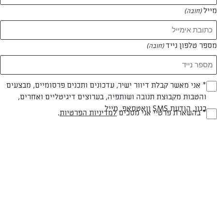
מייל
(חובה)
המאמרים של נטלי גרופי
מספר טלפון נייד
(חובה)
0 מאמרים
Opt_I
* אני מאשר קבלת דיוור ישיר, עדכונים ותכנים פרסומיים, מבצעים
והטבות מקבוצת תנובה ושותפיה, בערוצים דיגיטליים ואחרים,
(חובה)
כגון, הודעת SMS וואטסאפ, מייל
RegulationsApprove
* בהשארת פרטיי אני מסכים
למדיניות הפרטיות
.
(חובה)
המתכונים הכי טעימים במקום אחד!
השף הלבן אסף עבורכם מתכונים חלומיים לחורף
מפנק! השאירו פרטים וקבלו מתכונים חדשים בכל
יום>>
צרפו אותי לניוזלטר