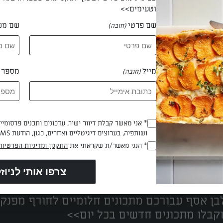
וטעימים>>
שם פרטי
שם מש
(חובה)
 נויה עוז
מייל
מספר ט
(חובה)
* אני מאשר קבלת דיוור ישיר, עדכונים ותכנים פרסומי
(חובה)
ושותפיה, בערוצים דיגיטליים ואחרים, כגון, הודעת SMS וואטסאפ, מייל
* הנני מאשר/ת שקראתי את
התקנון ומדיניות הפרטיות
(חובה)
נים הכי טעימים במקום אחד!
ן אסף עבורכם מתכונים חלומיים לחורף מפנק!
קבלו מתכונים חדשים בכל יום>>