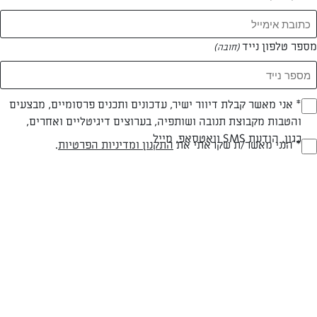
המאמרים של נווה סבג
מספר טלפון נייד
(חובה)
0 מאמרים
* אני מאשר קבלת דיוור ישיר, עדכונים ותכנים פרסומיים, מבצעים
(חובה)
והטבות מקבוצת תנובה ושותפיה, בערוצים דיגיטליים ואחרים,
כגון, הודעת SMS וואטסאפ, מייל
* הנני מאשר/ת שקראתי את
התקנון ומדיניות הפרטיות
.
(חובה)
המתכונים הכי טעימים במקום אחד!
השף הלבן אסף עבורכם מתכונים חלומיים לחורף
מפנק! השאירו פרטים וקבלו מתכונים חדשים בכל
יום>>
צרפו אותי לניוזלטר