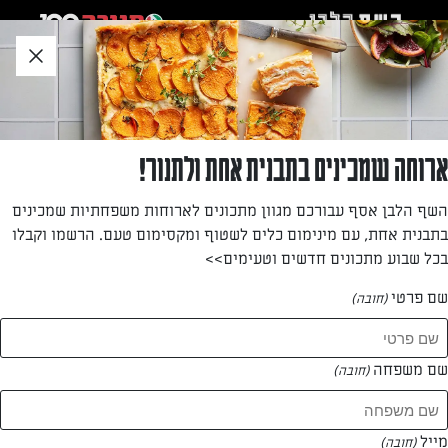
לג
אזור
וכן
חתון
חזרה לעמוד הבית
ארוחה שמכינים בתבנית אחת ולתנור!
נווה סבג
השף הלבן אסף עבורכם מגוון מתכונים לארוחות משפחתיות שמכינים
בתבנית אחת, עם מינימום כלים לשטוף ומקסימום טעם. הרשמו וקבלו
—
בכל שבוע מתכונים חדשים וטעימים>>
שם פרטי
(חובה)
נווה סבג
המתכונים של
שם משפחה
(חובה)
0 מתכונים
מייל
(חובה)