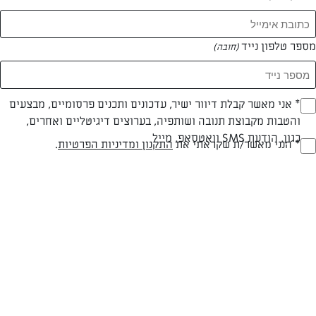
המאמרים של מנהל השף הלבן
מספר טלפון נייד
(חובה)
0 מאמרים
* אני מאשר קבלת דיוור ישיר, עדכונים ותכנים פרסומיים, מבצעים
(חובה)
והטבות מקבוצת תנובה ושותפיה, בערוצים דיגיטליים ואחרים,
כגון, הודעת SMS וואטסאפ, מייל
* הנני מאשר/ת שקראתי את
התקנון ומדיניות הפרטיות
.
(חובה)
המתכונים הכי טעימים במקום אחד!
השף הלבן אסף עבורכם מתכונים חלומיים לחורף
מפנק! השאירו פרטים וקבלו מתכונים חדשים בכל
יום>>
צרפו אותי לניוזלטר