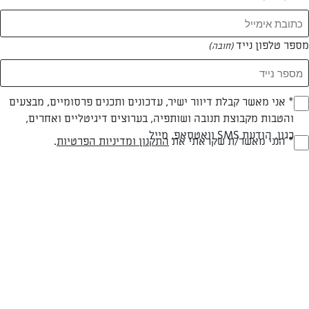
המאמרים של מירב מרקוביץ
מספר טלפון נייד
(חובה)
0 מאמרים
* אני מאשר קבלת דיוור ישיר, עדכונים ותכנים פרסומיים, מבצעים
(חובה)
והטבות מקבוצת תנובה ושותפיה, בערוצים דיגיטליים ואחרים,
כגון, הודעת SMS וואטסאפ, מייל
* הנני מאשר/ת שקראתי את
התקנון ומדיניות הפרטיות
.
(חובה)
המתכונים הכי טעימים במקום אחד!
השף הלבן אסף עבורכם מתכונים חלומיים לחורף
מפנק! השאירו פרטים וקבלו מתכונים חדשים בכל
יום>>
צרפו אותי לניוזלטר