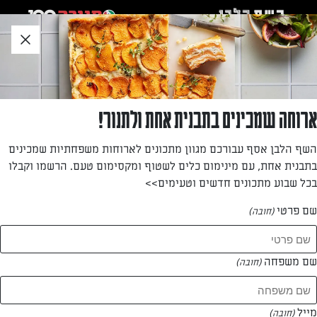
לג
אזור
וכן
חתון
חזרה לעמוד הבית
ארוחה שמכינים בתבנית אחת ולתנור!
מירב מרקוביץ
השף הלבן אסף עבורכם מגוון מתכונים לארוחות משפחתיות שמכינים
בתבנית אחת, עם מינימום כלים לשטוף ומקסימום טעם. הרשמו וקבלו
—
בכל שבוע מתכונים חדשים וטעימים>>
שם פרטי
(חובה)
מירב מרקוביץ
המתכונים של
שם משפחה
(חובה)
0 מתכונים
מייל
(חובה)