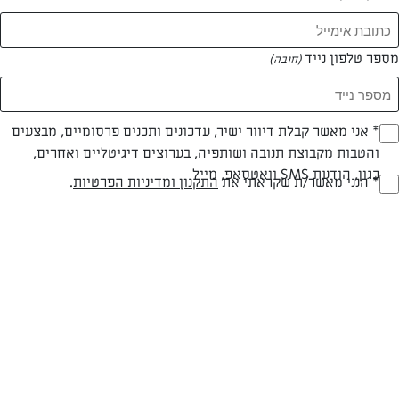
המאמרים של מירב אברג'ל
מספר טלפון נייד
(חובה)
0 מאמרים
* אני מאשר קבלת דיוור ישיר, עדכונים ותכנים פרסומיים, מבצעים
(חובה)
והטבות מקבוצת תנובה ושותפיה, בערוצים דיגיטליים ואחרים,
כגון, הודעת SMS וואטסאפ, מייל
* הנני מאשר/ת שקראתי את
התקנון ומדיניות הפרטיות
.
(חובה)
המתכונים הכי טעימים במקום אחד!
השף הלבן אסף עבורכם מתכונים חלומיים לחורף
מפנק! השאירו פרטים וקבלו מתכונים חדשים בכל
יום>>
צרפו אותי לניוזלטר