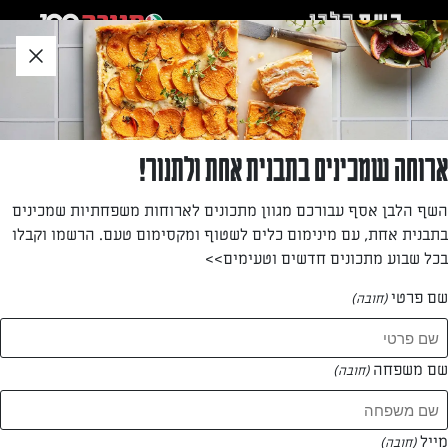
לג
אזור
וכן
חתון
חזרה לעמוד הבית
ארוחה שמכינים בתבנית אחת ולתנור!
מירב אברג'ל
השף הלבן אסף עבורכם מגוון מתכונים לארוחות משפחתיות שמכינים
בתבנית אחת, עם מינימום כלים לשטוף ומקסימום טעם. הרשמו וקבלו
—
בכל שבוע מתכונים חדשים וטעימים>>
שם פרטי
(חובה)
מירב אברג'ל
המתכונים של
שם משפחה
(חובה)
0 מתכונים
מייל
(חובה)