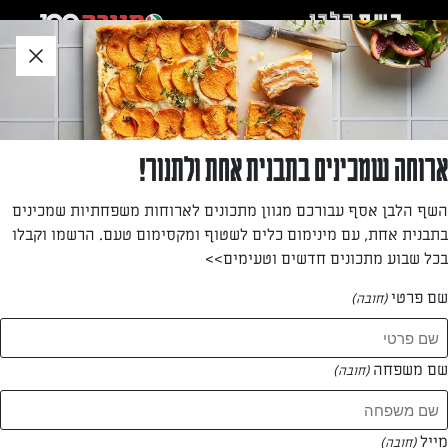
לג
אזור
וכן
חתון
חזרה לעמוד הבית
ארוחה שמכינים בתבנית אחת ולתנור!
מיקי סויסה
השף הלבן אסף עבורכם מגוון מתכונים לארוחות משפחתיות שמכינים
בתבנית אחת, עם מינימום כלים לשטוף ומקסימום טעם. הרשמו וקבלו
—
בכל שבוע מתכונים חדשים וטעימים>>
שם פרטי
(חובה)
מיקי סויסה
המתכונים של
שם משפחה
(חובה)
0 מתכונים
מייל
(חובה)