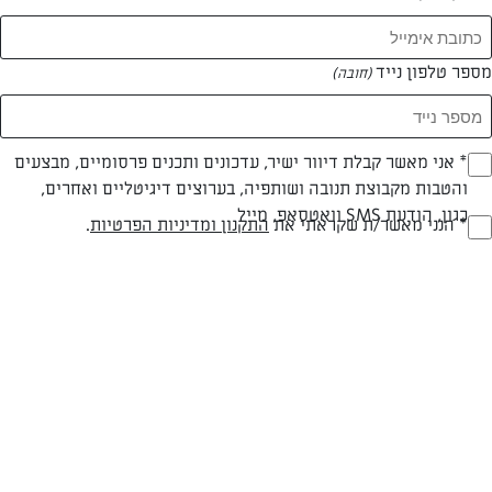
המאמרים של מיקי סויסה
מספר טלפון נייד
(חובה)
0 מאמרים
* אני מאשר קבלת דיוור ישיר, עדכונים ותכנים פרסומיים, מבצעים
(חובה)
והטבות מקבוצת תנובה ושותפיה, בערוצים דיגיטליים ואחרים,
כגון, הודעת SMS וואטסאפ, מייל
* הנני מאשר/ת שקראתי את
התקנון ומדיניות הפרטיות
.
(חובה)
המתכונים הכי טעימים במקום אחד!
השף הלבן אסף עבורכם מתכונים חלומיים לחורף
מפנק! השאירו פרטים וקבלו מתכונים חדשים בכל
יום>>
צרפו אותי לניוזלטר