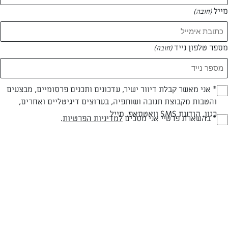
מייל
(חובה)
המאמרים של מיה שמשי
מספר טלפון נייד
(חובה)
0 מאמרים
Opt_I
* אני מאשר קבלת דיוור ישיר, עדכונים ותכנים פרסומיים, מבצעים
והטבות מקבוצת תנובה ושותפיה, בערוצים דיגיטליים ואחרים,
(חובה)
כגון, הודעת SMS וואטסאפ, מייל
RegulationsApprove
* בהשארת פרטיי אני מסכים
למדיניות הפרטיות
.
(חובה)
המתכונים הכי טעימים במקום אחד!
השף הלבן אסף עבורכם מתכונים חלומיים לחורף
מפנק! השאירו פרטים וקבלו מתכונים חדשים בכל
יום>>
צרפו אותי לניוזלטר