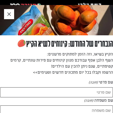
לג
אזור
וכן
חתון
חזרה לעמוד הבית
הנבחרים של החודש: קינוחים לשיא הקיץ
מיה שמשי
הקיץ בשיאו, וזה הזמן למתוקים מרעננים:
השף הלבן אסף עבורכם מגוון קינוחים עם פירות עונתיים, קרמים
—
קטיפתיים, שגם ניתן להכין עם הילדים!
הרשמו וקבלו בכל יום מתכונים חדשים וטעימים>>
שם פרטי
(חובה)
מיה שמשי
המתכונים של
שם משפחה
(חובה)
0 מתכונים