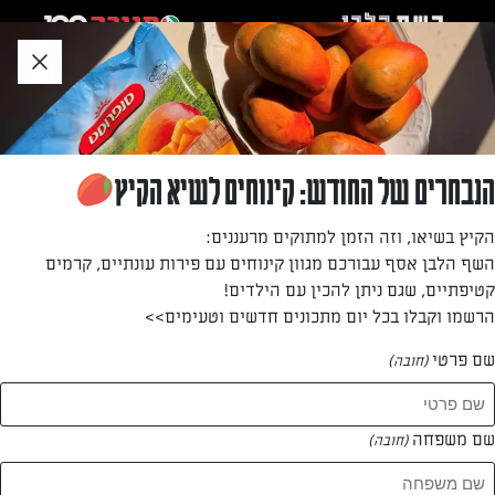
לג
אזור
וכן
חתון
חזרה לעמוד הבית
הנבחרים של החודש: קינוחים לשיא הקיץ
מור רוני
הקיץ בשיאו, וזה הזמן למתוקים מרעננים:
השף הלבן אסף עבורכם מגוון קינוחים עם פירות עונתיים, קרמים
—
קטיפתיים, שגם ניתן להכין עם הילדים!
הרשמו וקבלו בכל יום מתכונים חדשים וטעימים>>
שם פרטי
(חובה)
מור רוני
המתכונים של
שם משפחה
(חובה)
0 מתכונים