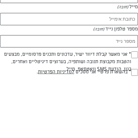
מייל
(חובה)
המאמרים של מור רוני
מספר טלפון נייד
(חובה)
0 מאמרים
Opt_I
* אני מאשר קבלת דיוור ישיר, עדכונים ותכנים פרסומיים, מבצעים
והטבות מקבוצת תנובה ושותפיה, בערוצים דיגיטליים ואחרים,
(חובה)
כגון, הודעת SMS וואטסאפ, מייל
RegulationsApprove
* בהשארת פרטיי אני מסכים
למדיניות הפרטיות
.
(חובה)
המתכונים הכי טעימים במקום אחד!
השף הלבן אסף עבורכם מתכונים חלומיים לחורף
מפנק! השאירו פרטים וקבלו מתכונים חדשים בכל
יום>>
צרפו אותי לניוזלטר