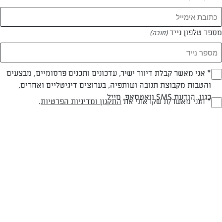
מספר טלפון נייד
(חובה)
* אני מאשר קבלת דיוור ישיר, עדכונים ותכנים פרסומיים, מבצעים
(חובה)
והטבות מקבוצת תנובה ושותפיה, בערוצים דיגיטליים ואחרים,
כגון, הודעת SMS וואטסאפ, מייל
* הנני מאשר/ת שקראתי את
התקנון ומדיניות הפרטיות
.
(חובה)
המבורגר הפתעה
המבורגר הפתעה
המאמרים של לירית פורמן
0 מאמרים