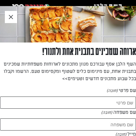
לג
אזור
וכן
חתון
חזרה לעמוד הבית
ארוחה שמכינים בתבנית אחת ולתנור!
לירית פורמן
השף הלבן אסף עבורכם מגוון מתכונים לארוחות משפחתיות שמכינים
בתבנית אחת, עם מינימום כלים לשטוף ומקסימום טעם. הרשמו וקבלו
—
בכל שבוע מתכונים חדשים וטעימים>>
שם פרטי
(חובה)
לירית פורמן
המתכונים של
שם משפחה
(חובה)
1 מתכונים
מייל
(חובה)