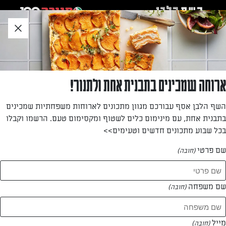
לג
אזור
וכן
חתון
חזרה לעמוד הבית
ארוחה שמכינים בתבנית אחת ולתנור!
לירית בוצ'קובסקי
השף הלבן אסף עבורכם מגוון מתכונים לארוחות משפחתיות שמכינים
בתבנית אחת, עם מינימום כלים לשטוף ומקסימום טעם. הרשמו וקבלו
—
בכל שבוע מתכונים חדשים וטעימים>>
שם פרטי
(חובה)
לירית בוצ'קובסקי
המתכונים של
שם משפחה
(חובה)
0 מתכונים
מייל
(חובה)