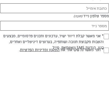
המאמרים של לירית בוצ'קובסקי
מספר טלפון נייד
(חובה)
0 מאמרים
* אני מאשר קבלת דיוור ישיר, עדכונים ותכנים פרסומיים, מבצעים
(חובה)
והטבות מקבוצת תנובה ושותפיה, בערוצים דיגיטליים ואחרים,
כגון, הודעת SMS וואטסאפ, מייל
* הנני מאשר/ת שקראתי את
התקנון ומדיניות הפרטיות
.
(חובה)
המתכונים הכי טעימים במקום אחד!
השף הלבן אסף עבורכם מתכונים חלומיים לחורף
מפנק! השאירו פרטים וקבלו מתכונים חדשים בכל
יום>>
צרפו אותי לניוזלטר