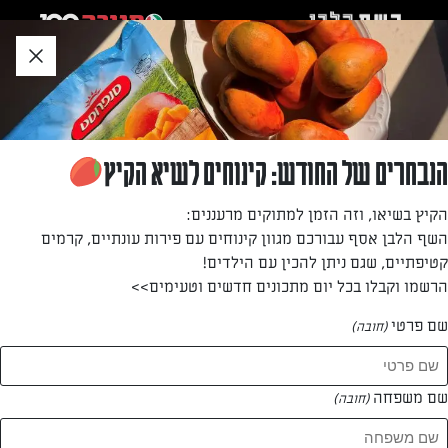
לג
אזור
וכן
חתון
חזרה לעמוד הבית
הנבחרים של החודש: קינוחים לשיא הקיץ
ליאת דטרה
הקיץ בשיאו, וזה הזמן למתוקים מרעננים:
השף הלבן אסף עבורכם מגוון קינוחים עם פירות עונתיים, קרמים
—
קטיפתיים, שגם ניתן להכין עם הילדים!
הרשמו וקבלו בכל יום מתכונים חדשים וטעימים>>
שם פרטי
(חובה)
ליאת דטרה
המתכונים של
שם משפחה
(חובה)
0 מתכונים