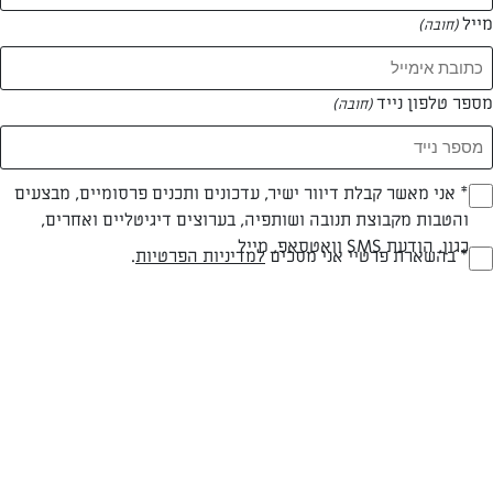
מייל
(חובה)
המאמרים של ליאת דטרה
מספר טלפון נייד
(חובה)
0 מאמרים
Opt_I
* אני מאשר קבלת דיוור ישיר, עדכונים ותכנים פרסומיים, מבצעים
והטבות מקבוצת תנובה ושותפיה, בערוצים דיגיטליים ואחרים,
(חובה)
כגון, הודעת SMS וואטסאפ, מייל
RegulationsApprove
* בהשארת פרטיי אני מסכים
למדיניות הפרטיות
.
(חובה)
המתכונים הכי טעימים במקום אחד!
השף הלבן אסף עבורכם מתכונים חלומיים לחורף
מפנק! השאירו פרטים וקבלו מתכונים חדשים בכל
יום>>
צרפו אותי לניוזלטר