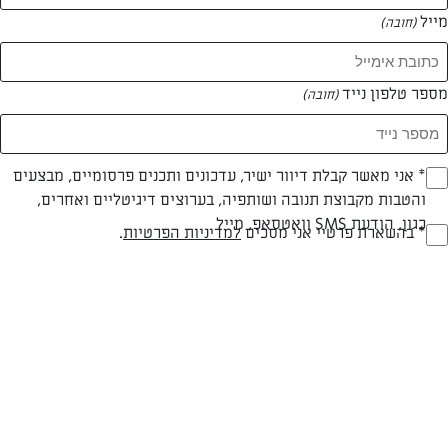
מייל
(חובה)
המאמרים של כרמלה ליברמן
מספר טלפון נייד
(חובה)
0 מאמרים
Opt_I
* אני מאשר קבלת דיוור ישיר, עדכונים ותכנים פרסומיים, מבצעים
והטבות מקבוצת תנובה ושותפיה, בערוצים דיגיטליים ואחרים,
(חובה)
כגון, הודעת SMS וואטסאפ, מייל
RegulationsApprove
* בהשארת פרטיי אני מסכים
למדיניות הפרטיות
.
(חובה)
המתכונים הכי טעימים במקום אחד!
השף הלבן אסף עבורכם מתכונים חלומיים לחורף
מפנק! השאירו פרטים וקבלו מתכונים חדשים בכל
יום>>
צרפו אותי לניוזלטר