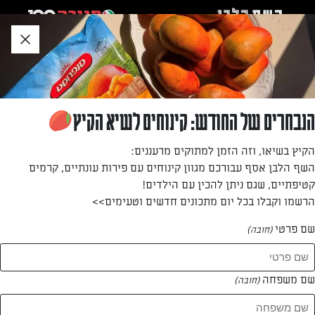
לג
אזור
וכן
חתון
חזרה לעמוד הבית
הנבחרים של החודש: קינוחים לשיא הקיץ
כרמלה ליברמן
הקיץ בשיאו, וזה הזמן למתוקים מרעננים:
השף הלבן אסף עבורכם מגוון קינוחים עם פירות עונתיים, קרמים
—
קטיפתיים, שגם ניתן להכין עם הילדים!
הרשמו וקבלו בכל יום מתכונים חדשים וטעימים>>
שם פרטי
(חובה)
כרמלה ליברמן
המתכונים של
שם משפחה
(חובה)
0 מתכונים