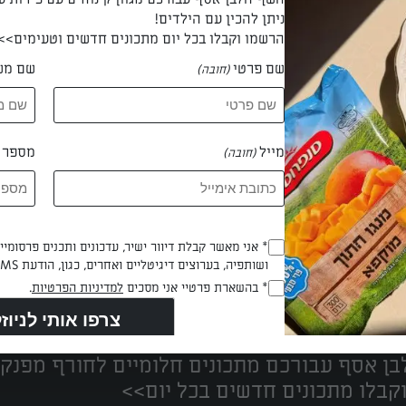
ניתן להכין עם הילדים!
הרשמו וקבלו בכל יום מתכונים חדשים וטעימים>>
שם פרטי
שם מש
(חובה)
 כרמית גולן חמו
מייל
מספר ט
(חובה)
Opt_In
* אני מאשר קבלת דיוור ישיר, עדכונים ותכנים פרסומי
ושותפיה, בערוצים דיגיטליים ואחרים, כגון, הודעת SMS וואטסאפ, מייל
(חובה)
נים הכי טעימים במקום אחד!
RegulationsApproved
* בהשארת פרטיי אני מסכים
למדיניות הפרטיות
.
(חובה)
ן אסף עבורכם מתכונים חלומיים לחורף מפנק!
קבלו מתכונים חדשים בכל יום>>