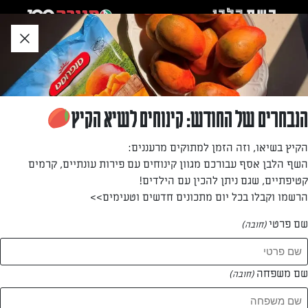
לג
אזור
וכן
חתון
חזרה לעמוד הבית
הנבחרים של החודש: קינוחים לשיא הקיץ
יצחק גולת
הקיץ בשיאו, וזה הזמן למתוקים מרעננים:
השף הלבן אסף עבורכם מגוון קינוחים עם פירות עונתיים, קרמים
—
קטיפתיים, שגם ניתן להכין עם הילדים!
הרשמו וקבלו בכל יום מתכונים חדשים וטעימים>>
שם פרטי
(חובה)
יצחק גולת
המתכונים של
שם משפחה
(חובה)
0 מתכונים