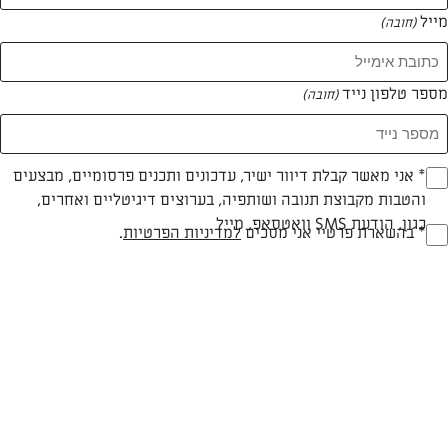
מייל
(חובה)
המאמרים של יצחק גולת
מספר טלפון נייד
(חובה)
0 מאמרים
Opt_I
* אני מאשר קבלת דיוור ישיר, עדכונים ותכנים פרסומיים, מבצעים
והטבות מקבוצת תנובה ושותפיה, בערוצים דיגיטליים ואחרים,
(חובה)
כגון, הודעת SMS וואטסאפ, מייל
RegulationsApprove
* בהשארת פרטיי אני מסכים
למדיניות הפרטיות
.
(חובה)
המתכונים הכי טעימים במקום אחד!
השף הלבן אסף עבורכם מתכונים חלומיים לחורף
מפנק! השאירו פרטים וקבלו מתכונים חדשים בכל
יום>>
צרפו אותי לניוזלטר