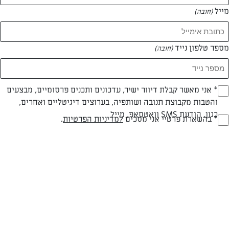
מייל
(חובה)
מספר טלפון נייד
(חובה)
Opt_I
* אני מאשר קבלת דיוור ישיר, עדכונים ותכנים פרסומיים, מבצעים
והטבות מקבוצת תנובה ושותפיה, בערוצים דיגיטליים ואחרים,
(חובה)
כגון, הודעת SMS וואטסאפ, מייל
RegulationsApprove
* בהשארת פרטיי אני מסכים
למדיניות הפרטיות
.
עוגת ביסקוויטים כשרה לפסח ללא אפייה
(חובה)
עוגה קלה להכנה ובמיוחד לחג הפסח
המאמרים של יערית רוזנצויג
0 מאמרים