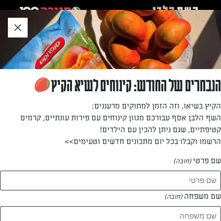
לג
אזור
וכן
חתון
חזרה לעמוד הבית
הנבחרים של החודש: קינוחים לשיא הקיץ
יערית רוזנצויג
הקיץ בשיאו, וזה הזמן למתוקים מרעננים:
השף הלבן אסף עבורכם מגוון קינוחים עם פירות עונתיים, קרמים
—
קטיפתיים, שגם ניתן להכין עם הילדים!
הרשמו וקבלו בכל יום מתכונים חדשים וטעימים>>
שם פרטי
(חובה)
יערית רוזנצויג
המתכונים של
שם משפחה
(חובה)
1 מתכונים