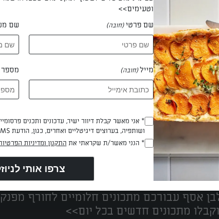
וטעימים>>
שם פרטי
שם מש
(חובה)
 יעקב רוסו
מייל
מספר ט
(חובה)
* אני מאשר קבלת דיוור ישיר, עדכונים ותכנים פרסומי
(חובה)
ושותפיה, בערוצים דיגיטליים ואחרים, כגון, הודעת SMS וואטסאפ, מייל
* הנני מאשר/ת שקראתי את
התקנון ומדיניות הפרטיות
(חובה)
נים הכי טעימים במקום אחד!
ן אסף עבורכם מתכונים חלומיים לחורף מפנק!
קבלו מתכונים חדשים בכל יום>>