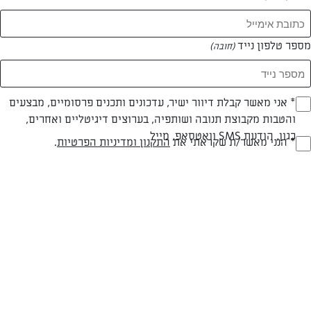
המאמרים של יעל שילה
מספר טלפון נייד
(חובה)
0 מאמרים
* אני מאשר קבלת דיוור ישיר, עדכונים ותכנים פרסומיים, מבצעים
(חובה)
והטבות מקבוצת תנובה ושותפיה, בערוצים דיגיטליים ואחרים,
כגון, הודעת SMS וואטסאפ, מייל
* הנני מאשר/ת שקראתי את
התקנון ומדיניות הפרטיות
.
(חובה)
המתכונים הכי טעימים במקום אחד!
השף הלבן אסף עבורכם מתכונים חלומיים לחורף
מפנק! השאירו פרטים וקבלו מתכונים חדשים בכל
יום>>
צרפו אותי לניוזלטר