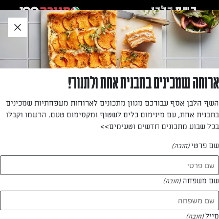
לג
אזור
וכן
חתון
חזרה לעמוד הבית
ארוחה שמכינים בתבנית אחת ולתנור!
יעל שילה
השף הלבן אסף עבורכם מגוון מתכונים לארוחות משפחתיות שמכינים
בתבנית אחת, עם מינימום כלים לשטוף ומקסימום טעם. הרשמו וקבלו
—
בכל שבוע מתכונים חדשים וטעימים>>
שם פרטי
(חובה)
יעל שילה
המתכונים של
שם משפחה
(חובה)
0 מתכונים
מייל
(חובה)