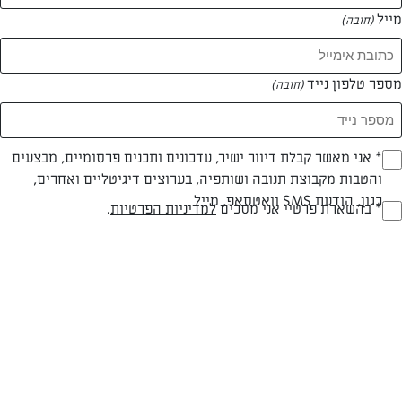
מייל
(חובה)
המאמרים של ימית הוימן
מספר טלפון נייד
(חובה)
0 מאמרים
Opt_I
* אני מאשר קבלת דיוור ישיר, עדכונים ותכנים פרסומיים, מבצעים
והטבות מקבוצת תנובה ושותפיה, בערוצים דיגיטליים ואחרים,
(חובה)
כגון, הודעת SMS וואטסאפ, מייל
RegulationsApprove
* בהשארת פרטיי אני מסכים
למדיניות הפרטיות
.
(חובה)
המתכונים הכי טעימים במקום אחד!
השף הלבן אסף עבורכם מתכונים חלומיים לחורף
מפנק! השאירו פרטים וקבלו מתכונים חדשים בכל
יום>>
צרפו אותי לניוזלטר