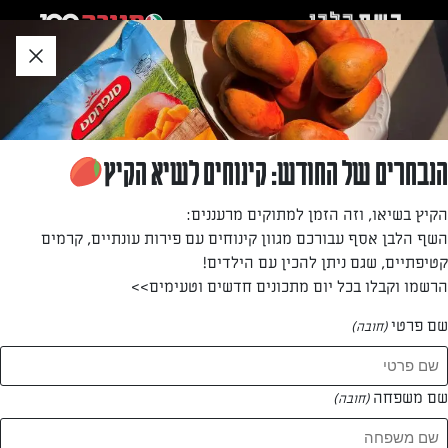
לג
אזור
וכן
חתון
חזרה לעמוד הבית
הנבחרים של החודש: קינוחים לשיא הקיץ
ימית הוימן
הקיץ בשיאו, וזה הזמן למתוקים מרעננים:
השף הלבן אסף עבורכם מגוון קינוחים עם פירות עונתיים, קרמים
—
קטיפתיים, שגם ניתן להכין עם הילדים!
הרשמו וקבלו בכל יום מתכונים חדשים וטעימים>>
שם פרטי
(חובה)
ימית הוימן
המתכונים של
שם משפחה
(חובה)
0 מתכונים