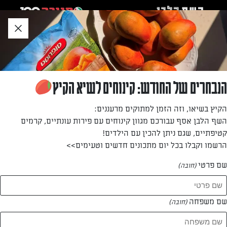
לג
אזור
וכן
חתון
חזרה לעמוד הבית
הנבחרים של החודש: קינוחים לשיא הקיץ
טל לין
הקיץ בשיאו, וזה הזמן למתוקים מרעננים:
השף הלבן אסף עבורכם מגוון קינוחים עם פירות עונתיים, קרמים
—
קטיפתיים, שגם ניתן להכין עם הילדים!
הרשמו וקבלו בכל יום מתכונים חדשים וטעימים>>
שם פרטי
(חובה)
טל לין
המתכונים של
שם משפחה
(חובה)
0 מתכונים