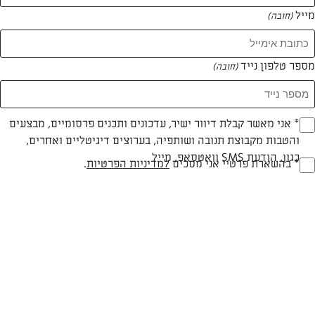
מייל
(חובה)
המאמרים של טל לין
מספר טלפון נייד
(חובה)
0 מאמרים
Opt_I
* אני מאשר קבלת דיוור ישיר, עדכונים ותכנים פרסומיים, מבצעים
והטבות מקבוצת תנובה ושותפיה, בערוצים דיגיטליים ואחרים,
(חובה)
כגון, הודעת SMS וואטסאפ, מייל
RegulationsApprove
* בהשארת פרטיי אני מסכים
למדיניות הפרטיות
.
(חובה)
המתכונים הכי טעימים במקום אחד!
השף הלבן אסף עבורכם מתכונים חלומיים לחורף
מפנק! השאירו פרטים וקבלו מתכונים חדשים בכל
יום>>
צרפו אותי לניוזלטר