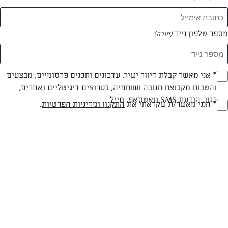
המאמרים של טל אברזל
מספר טלפון נייד
(חובה)
0 מאמרים
* אני מאשר קבלת דיוור ישיר, עדכונים ותכנים פרסומיים, מבצעים
(חובה)
והטבות מקבוצת תנובה ושותפיה, בערוצים דיגיטליים ואחרים,
כגון, הודעת SMS וואטסאפ, מייל
* הנני מאשר/ת שקראתי את
התקנון ומדיניות הפרטיות
.
(חובה)
המתכונים הכי טעימים במקום אחד!
השף הלבן אסף עבורכם מתכונים חלומיים לחורף
מפנק! השאירו פרטים וקבלו מתכונים חדשים בכל
יום>>
צרפו אותי לניוזלטר