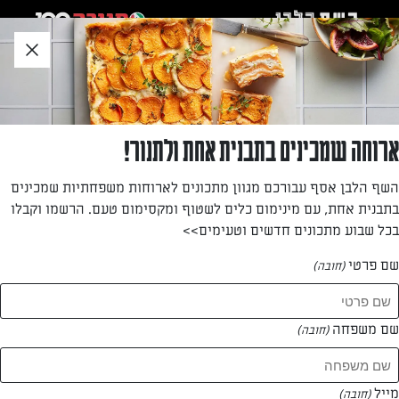
לג
אזור
וכן
חתון
חזרה לעמוד הבית
ארוחה שמכינים בתבנית אחת ולתנור!
טל אברזל
השף הלבן אסף עבורכם מגוון מתכונים לארוחות משפחתיות שמכינים
בתבנית אחת, עם מינימום כלים לשטוף ומקסימום טעם. הרשמו וקבלו
—
בכל שבוע מתכונים חדשים וטעימים>>
שם פרטי
(חובה)
טל אברזל
המתכונים של
שם משפחה
(חובה)
0 מתכונים
מייל
(חובה)