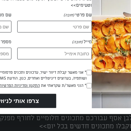
וטעימים>>
שם פרטי
שם מש
(חובה)
 טלי קפלן
מייל
מספר ט
(חובה)
* אני מאשר קבלת דיוור ישיר, עדכונים ותכנים פרסומי
(חובה)
ושותפיה, בערוצים דיגיטליים ואחרים, כגון, הודעת SMS וואטסאפ, מייל
* הנני מאשר/ת שקראתי את
התקנון ומדיניות הפרטיות
(חובה)
נים הכי טעימים במקום אחד!
ן אסף עבורכם מתכונים חלומיים לחורף מפנק!
קבלו מתכונים חדשים בכל יום>>