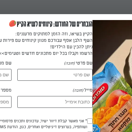
הנבחרים של החודש: קינוחים לשיא הקיץ
הקיץ בשיאו, וזה הזמן למתוקים מרעננים:
השף הלבן אסף עבורכם מגוון קינוחים עם פירות ע
ניתן להכין עם הילדים!
הרשמו וקבלו בכל יום מתכונים חדשים וטעימים>>
שם פרטי
שם מש
(חובה)
בן קפואה
פואה
מייל
מספר ט
(חובה)
Opt_In
* אני מאשר קבלת דיוור ישיר, עדכונים ותכנים פרסומי
 טלי סבו
ושותפיה, בערוצים דיגיטליים ואחרים, כגון, הודעת SMS וואטסאפ, מייל
(חובה)