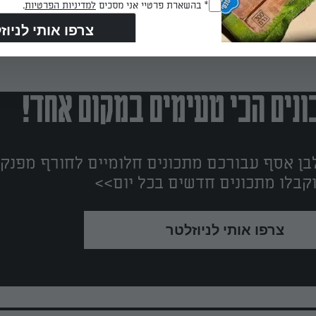
RegulationsApproved
* בהשארת פרטיי אני מסכים
למדיניות הפרטיות
.
(חובה)
נים הכי טעימים במקום אחד!
ן אסף עבורכם מתכונים חלומיים לחורף מפנק!
קבלו מתכונים חדשים בכל יום>>
צרפו אותי לניוזלטר